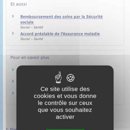
Et aussi
Remboursement des soins par la Sécurité
sociale
Social – Santé
Accord préalable de l'Assurance maladie
Social – Santé
Pour en savoir plus
Frais de transport
Caisse nationale d'assurance maladie (Cnam)
Remboursement des frais de transport
Caisse nationale d'assurance maladie (Cnam)
Ce site utilise des
Annuaire santé – Site Ameli
cookies et vous donne
Caisse nationale d'assurance maladie (Cnam)
le contrôle sur ceux
que vous souhaitez
activer
©
Direction de l’information légale et administrative