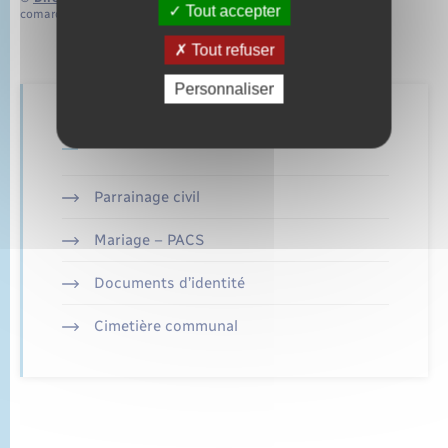
Tout accepter
comarquage developpé par
baseo.io
Tout refuser
Personnaliser
Retrouvez aussi
Parrainage civil
Mariage – PACS
Documents d’identité
Cimetière communal