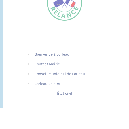
Bienvenue à Lorleau !
FR
Contact Mairie
EN
Conseil Municipal de Lorleau
Traduction du
DE
site automatisée
Lorleau Loisirs
État civil