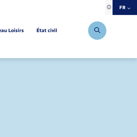
Traduction d
FR
site automat
FR
eau Loisirs
État civil
EN
DE
Mariage – PACS