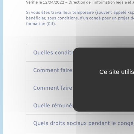
Vérifié le 12/04/2022 – Direction de l'information légale et 
Si vous êtes travailleur temporaire (souvent appelé <s
bénéficier, sous conditions, d'un congé pour un projet d
formation (Cif).
Quelles conditions d'ancienneté pour
Comment faire la demande de congé p
Ce site util
Comment faire une demande de finan
Quelle rémunération pendant le congé
Quels droits sociaux pendant le congé