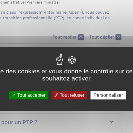
administrative (Première ministre)
pan class="expression">intérimaire</span>), vous pouvez
e transition professionnelle (PTP), ex-congé individuel de
Tout replier
Tout déplier
 un congé pour un PTP ?
our un PTP ?
ise des cookies et vous donne le contrôle sur 
souhaitez activer
cement du congé pour un PTP ?
Tout accepter
Tout refuser
Personnaliser
 pour un PTP ?
 pour un PTP ?