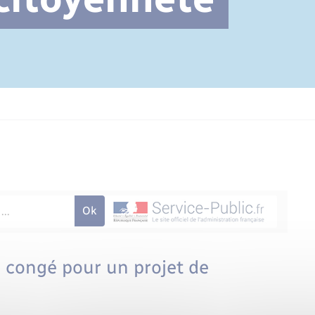
Cimetière communal
un congé pour un projet de