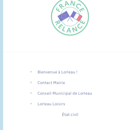
Bienvenue à Lorleau !
FR
Contact Mairie
EN
Conseil Municipal de Lorleau
Traduction du
DE
site automatisée
Lorleau Loisirs
État civil