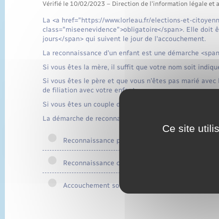
Vérifié le 10/02/2023 – Direction de l'information légale et 
La <a href="https://www.lorleau.fr/elections-et-citoy
class="miseenevidence">obligatoire</span>. Elle doit 
jours</span> qui suivent le jour de l'accouchement.
La reconnaissance d'un enfant est une démarche <span
Si vous êtes la mère, il suffit que votre nom soit indiq
Si vous êtes le père et que vous n'êtes pas marié avec 
de filiation avec votre enfant.
Si vous êtes un couple de femmes, des règles spécifiqu
La démarche de reconnaissance dépend de votre situat
Ce site util
Reconnaissance par le père
Reconnaissance conjointe par un couple de fem
Accouchement sous X