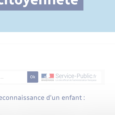
Cimetière communal
econnaissance d'un enfant :