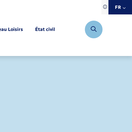
Traduction d
FR
site automat
FR
eau Loisirs
État civil
EN
DE
Mariage – PACS