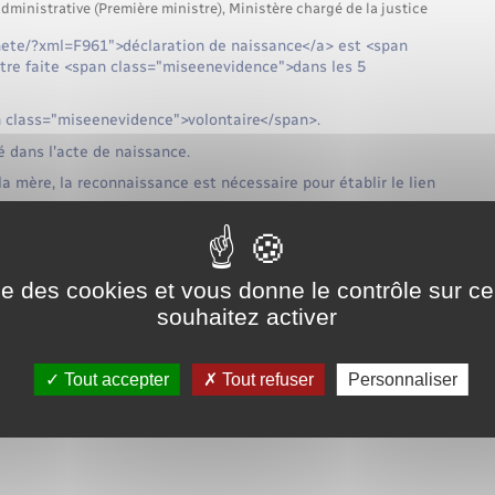
administrative (Première ministre), Ministère chargé de la justice
ennete/?xml=F961">déclaration de naissance</a> est <span
être faite <span class="miseenevidence">dans les 5
 class="miseenevidence">volontaire</span>.
ué dans l'acte de naissance.
la mère, la reconnaissance est nécessaire pour établir le lien
es sont prévues.
ion :
ise des cookies et vous donne le contrôle sur 
souhaitez activer
mes
Tout accepter
Tout refuser
Personnaliser