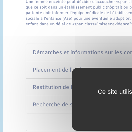
Une femme enceinte peut décider d'accoucher <span cl
que ce soit dans un établissement public (hôpital) ou p
patiente doit informer l'équipe médicale de l'établissem
sociale à l'enfance (Ase) pour une éventuelle adoption.
enfant dans un délai de <span class="miseenevidence"
Démarches et informations sur les c
Placement de l'enfant
Restitution de l'enfant
Ce site util
Recherche de ses origines par l'enfant