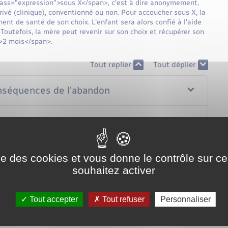
ass="expression">sous X</span>, c'est à dire anonymement,
rivé (clinique), conventionné ou non. Pour accoucher sous X, la
ent de santé de son choix. L'enfant sera alors confié à l'aide
 Toutefois, la mère peut revenir sur son choix et récupérer son
>2 mois</span>.
Tout replier
Tout déplier
onséquences de l'abandon
ise des cookies et vous donne le contrôle sur 
souhaitez activer
Tout accepter
Tout refuser
Personnaliser