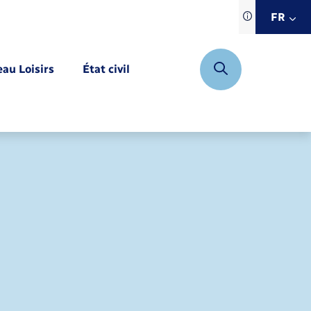
Traduction d
FR
site automat
FR
eau Loisirs
État civil
EN
DE
Mariage – PACS