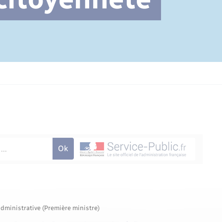
Cimetière communal
administrative (Première ministre)