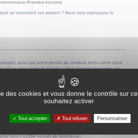
administrative (Première ministre)
equel se trouvaient vos papiers ? Nous vous expliquons la
asseport, ainsi que votre permis de conduire et/ou votre carte
ur et/ou votre livret de famille, il faut d'abord demander une
ra présenter une pièce d'identité valide.
t d'une demande indépendante :
ise des cookies et vous donne le contrôle sur 
souhaitez activer
nnete/?xml=F1344">Carte d'identité</a>
ennete/?xml=F21246">Passeport</a>
ennete/?xml=F1727">Permis de conduire</a>
Tout accepter
Tout refuser
Personnaliser
nnete/?xml=F1726">Carte grise</a>
nnete/?xml=F265">Carte Vitale</a>
nnete/?xml=F1962">Carte électorale</a>
nnete/?xml=F11994">Livret de famille</a>