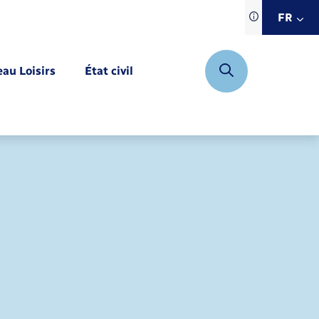
Traduction d
FR
site automat
FR
eau Loisirs
État civil
EN
DE
Mariage – PACS