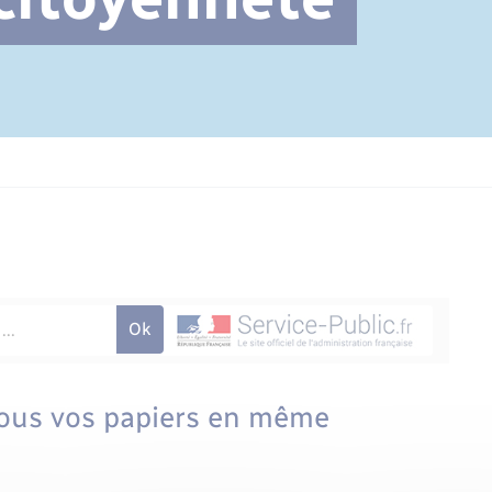
Cimetière communal
 tous vos papiers en même