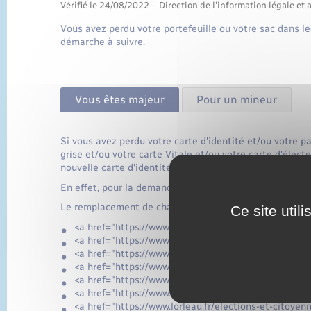
Vérifié le 24/08/2022 – Direction de l'information légale et 
Vous avez perdu votre portefeuille ou votre sac dans l
démarche à suivre.
Vous êtes majeur
Pour un mineur
Si vous avez perdu votre carte d'identité et/ou votre p
grise et/ou votre carte Vitale et/ou votre carte d'électe
nouvelle carte d'identité ou un nouveau passeport.
En effet, pour la demande des autres documents, il faud
Le remplacement de chaque document doit faire l'obje
Ce site util
<a href="https://www.lorleau.fr/elections-et-citoye
<a href="https://www.lorleau.fr/elections-et-citoy
<a href="https://www.lorleau.fr/elections-et-citoy
<a href="https://www.lorleau.fr/elections-et-citoye
<a href="https://www.lorleau.fr/elections-et-citoye
<a href="https://www.lorleau.fr/elections-et-citoye
<a href="https://www.lorleau.fr/elections-et-citoye