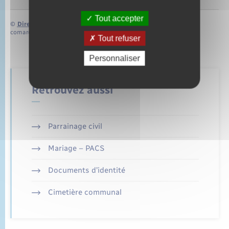
Tout accepter
©
Direction de l’information légale et administrative
comarquage developpé par
baseo.io
Tout refuser
Personnaliser
Retrouvez aussi
Parrainage civil
Mariage – PACS
Documents d’identité
Cimetière communal