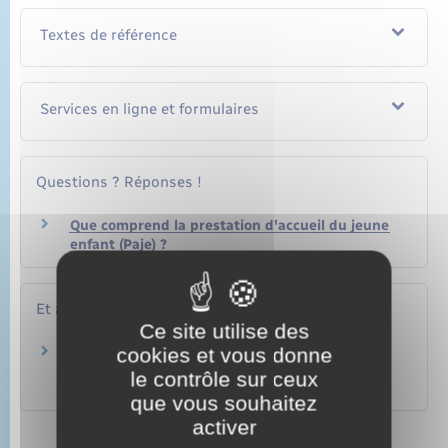
Textes de référence
Services en ligne et formulaires
Questions ? Réponses !
Que comprend la prestation d'accueil du jeune
enfant (Paje) ?
Et aussi
Ce site utilise des
cookies et vous donne
Allocation de base de la Paje versée à la
naissance d'un enfant
le contrôle sur ceux
Famille – Scolarité
que vous souhaitez
activer