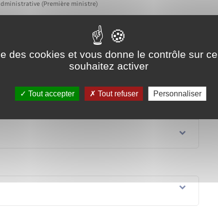
administrative (Première ministre)
ernant votre situation administrative et l'évolution de votre
Tout replier
Tout déplier
ise des cookies et vous donne le contrôle sur 
souhaitez activer
Tout accepter
Tout refuser
Personnaliser