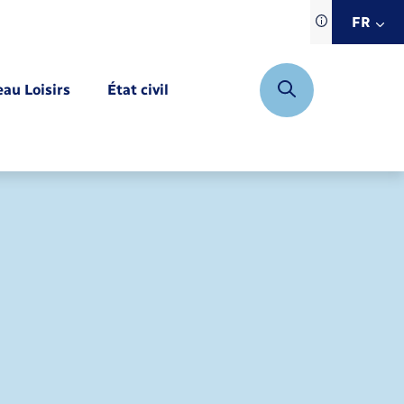
Traduction d
FR
site automat
FR
eau Loisirs
État civil
EN
DE
Mariage – PACS