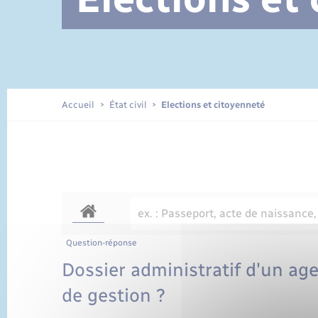
Documents d’identité
Accueil
État civil
Elections et citoyenneté
Question-réponse
Dossier administratif d'un agen
de gestion ?