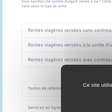
Vous touchez une somme d'argent versée à vie ? Cette r
varie selon le type de rente.
Rentes viagères versées sans contrepart
Rentes viagères versées à la sortie d'u
Rentes viagères versées avec contrepar
Ce site util
Textes de référence
Services en ligne et formulaires