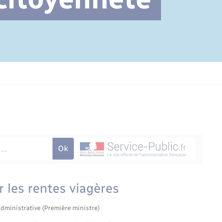
Cimetière communal
 les rentes viagères
administrative (Première ministre)