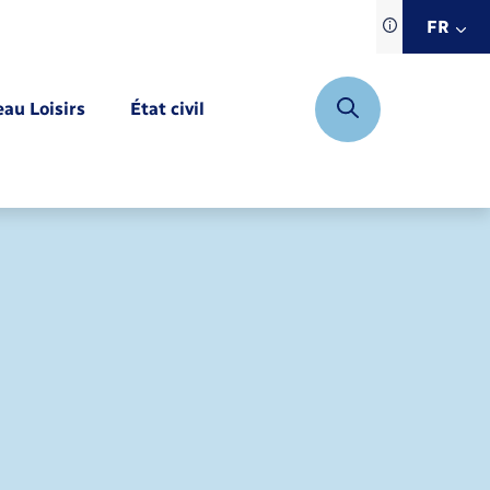
Traduction d
FR
site automat
FR
eau Loisirs
État civil
EN
DE
Mariage – PACS