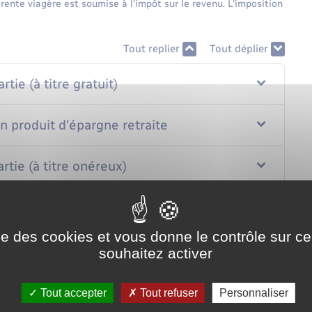
ente viagère est soumise à l'impôt sur le revenu. L'imposition
Tout replier
Tout déplier
ie (à titre gratuit)
n produit d'épargne retraite
tie (à titre onéreux)
ise des cookies et vous donne le contrôle sur 
souhaitez activer
Tout accepter
Tout refuser
Personnaliser