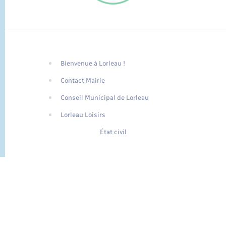
Bienvenue à Lorleau !
FR
Contact Mairie
EN
Conseil Municipal de Lorleau
Traduction du
DE
site automatisée
Lorleau Loisirs
État civil