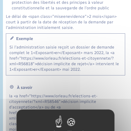
protection des libertés et des principes à valeur
constitutionnelle et la sauvegarde de l'ordre public
Le délai de <span class="miseenevidence">2 mois</span>
court à partir de la date de réception de la demande par
l'administration initialement saisie.
Exemple
Si l'administration saisie reçoit un dossier de demande
complet le 1<Exposant>er</Exposant> mars 2022, la <a
href="https://www.lorleau.fr/elections-et-citoyennete/?
xml=R56818">décision implicite de rejet</a> intervient le
1<Exposant>er</Exposant> mai 2022.
À savoir
la <a href="https://www.lorleau.fr/elections-et-
citoyennete/?xml=R58546">décision implicite
d'acceptation</a> ou de <a
href="https://www.lorleau.fr/elections-et-citoyennete/?
xml=R56818">rejet</a> peut intervenir dans un <span
class="miseenevidence">délai différent du délai de 2
mois</span> en cas <span