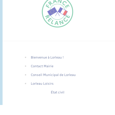
Bienvenue à Lorleau !
FR
Contact Mairie
EN
Conseil Municipal de Lorleau
Traduction du
DE
site automatisée
Lorleau Loisirs
État civil