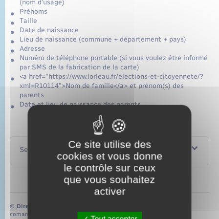
(nom d'usage)
Prénoms
Taille
Date de naissance
Lieu de naissance (commune + département + pays)
Adresse
Numéro de téléphone portable (si vous voulez être informé
par SMS de la fabrication de la carte)
<a href="https://www.lorleau.fr/elections-et-citoyennete/?
xml=R10114">Nom de famille</a> et prénom(s) des
parents
Date et lieu de naissance des parents
Ce site utilise des
Services en ligne et formulaires
cookies et vous donne
le contrôle sur ceux
que vous souhaitez
activer
©
Direction de l’information légale et administrative
comarquage developpé par
baseo.io
Tout accepter