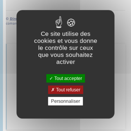
©
Direction de l’information légale et administrative
comarquage developpé par
baseo.io
Ce site utilise des
cookies et vous donne
le contrôle sur ceux
que vous souhaitez
Retrouvez aussi
activer
Parrainage civil
Tout accepter
Mariage – PACS
Tout refuser
Personnaliser
Documents d’identité
Cimetière communal