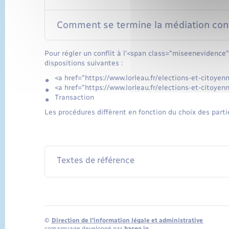
Comment se termine la médiation conv
Pour régler un conflit à l'<span class="miseenevidence"
dispositions suivantes :
<a href="https://www.lorleau.fr/elections-et-citoy
<a href="https://www.lorleau.fr/elections-et-citoy
Transaction
Les procédures diffèrent en fonction du choix des parti
Textes de référence
©
Direction de l’information légale et administrative
comarquage developpé par
baseo.io