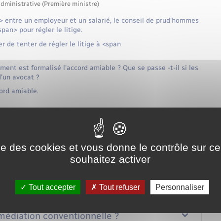
administrative (Première ministre)
 entre un employeur et un salarié, le conseil de prud'hommes
n> pour régler le litige.
er de tenter de régler le litige à <span
ment est formalisé l'accord amiable ? Que se passe -t-il si les
d'un avocat ?
ord amiable.
ticipative
Transaction
ise des cookies et vous donne le contrôle sur 
souhaitez activer
Tout replier
Tout déplier
nelle ?
Tout accepter
Tout refuser
Personnaliser
édiation conventionnelle ?