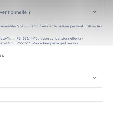
entionnelle ?
>amiable</span>, l'employeur et le salarié peuvent utiliser les
ennete/?xml=F34631">Médiation conventionnelle</a>
ennete/?xml=R55150">Procédure participative</a>
es.