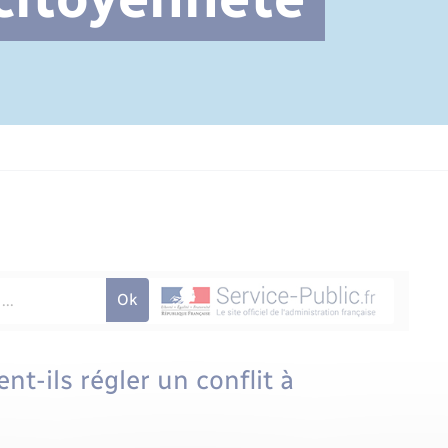
Cimetière communal
nt-ils régler un conflit à