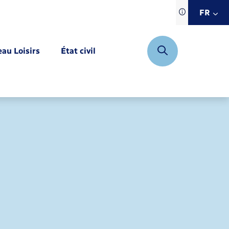
Traduction d
FR
site automat
FR
eau Loisirs
État civil
EN
DE
Mariage – PACS