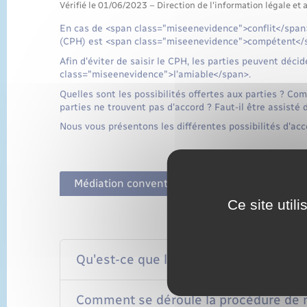
Vérifié le 01/06/2023 – Direction de l'information légale et 
En cas de <span class="miseenevidence">conflit</span>
(CPH) est <span class="miseenevidence">compétent</spa
Afin d'éviter de saisir le CPH, les parties peuvent décid
class="miseenevidence">l'amiable</span>.
Quelles sont les possibilités offertes aux parties ? Com
parties ne trouvent pas d'accord ? Faut-il être assisté 
Nous vous présentons les différentes possibilités d'acc
Médiation conventionnelle
Procédure par
Ce site util
Qu'est-ce que la médiation convention
Comment se déroule la procédure de m