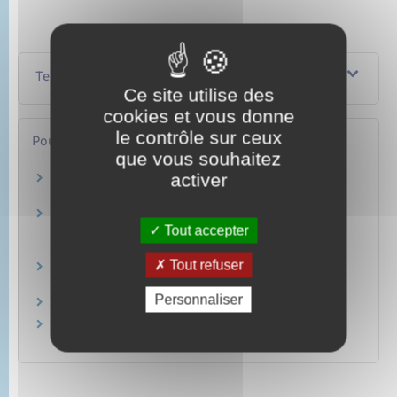
Textes de référence
Ce site utilise des
cookies et vous donne
le contrôle sur ceux
Pour en savoir plus
que vous souhaitez
activer
Joindre les secours par SMS
Ministère chargé de l'intérieur
Prévention du suicide : quelles sont les aides
Tout accepter
disponibles ?
Ameli.fr
Tout refuser
Solidarité Femmes
Ministère chargé de l'intérieur
Personnaliser
Rogervoice
Conseiller technique départementale en
spéléologie (CTDS)