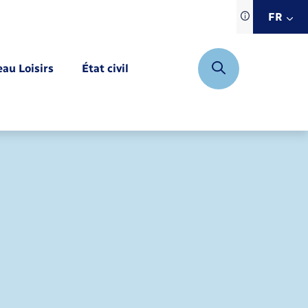
Traduction d
FR
site automat
FR
eau Loisirs
État civil
EN
DE
Mariage – PACS