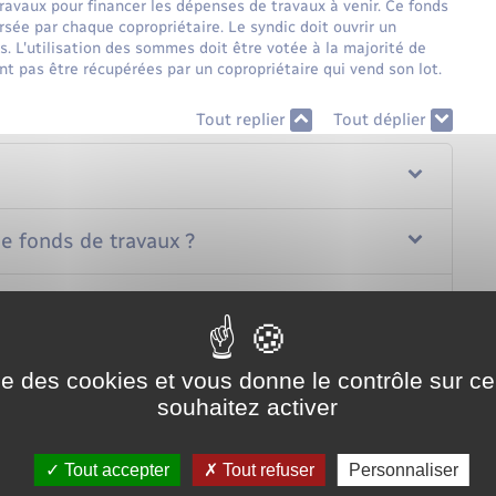
ravaux pour financer les dépenses de travaux à venir. Ce fonds
rsée par chaque copropriétaire. Le syndic doit ouvrir un
s. L'utilisation des sommes doit être votée à la majorité de
t pas être récupérées par un copropriétaire qui vend son lot.
Tout replier
Tout déplier
e fonds de travaux ?
imenté ?
travaux sont-elles récupérables ?
ise des cookies et vous donne le contrôle sur 
souhaitez activer
Tout accepter
Tout refuser
Personnaliser