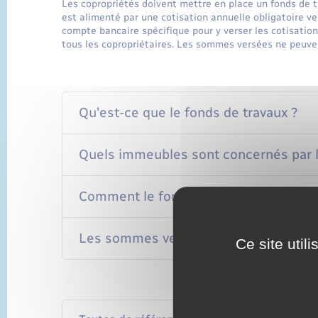
Les copropriétés doivent mettre en place un fonds de t
est alimenté par une cotisation annuelle obligatoire ve
compte bancaire spécifique pour y verser les cotisation
tous les copropriétaires. Les sommes versées ne peuven
Qu'est-ce que le fonds de travaux ?
Quels immeubles sont concernés par l
Comment le fonds de travaux est-il al
Les sommes versées dans le fonds de 
Ce site util