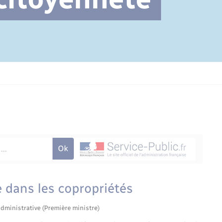
Cimetière communal
 dans les copropriétés
administrative (Première ministre)