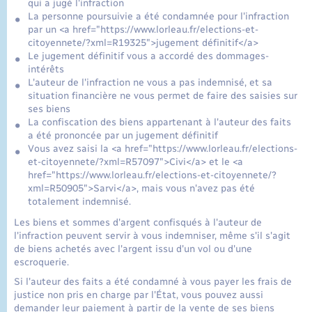
qui a jugé l'infraction
La personne poursuivie a été condamnée pour l'infraction
par un <a href="https://www.lorleau.fr/elections-et-
citoyennete/?xml=R19325">jugement définitif</a>
Le jugement définitif vous a accordé des dommages-
intérêts
L'auteur de l'infraction ne vous a pas indemnisé, et sa
situation financière ne vous permet de faire des saisies sur
ses biens
La confiscation des biens appartenant à l'auteur des faits
a été prononcée par un jugement définitif
Vous avez saisi la <a href="https://www.lorleau.fr/elections-
et-citoyennete/?xml=R57097">Civi</a> et le <a
href="https://www.lorleau.fr/elections-et-citoyennete/?
xml=R50905">Sarvi</a>, mais vous n'avez pas été
totalement indemnisé.
Les biens et sommes d'argent confisqués à l'auteur de
l'infraction peuvent servir à vous indemniser, même s'il s'agit
de biens achetés avec l'argent issu d'un vol ou d'une
escroquerie.
Si l'auteur des faits a été condamné à vous payer les frais de
justice non pris en charge par l'État, vous pouvez aussi
demander leur paiement à partir de la vente de ses biens