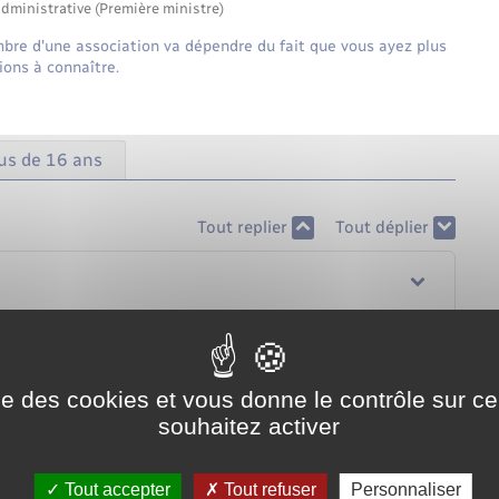
administrative (Première ministre)
embre d'une association va dépendre du fait que vous ayez plus
ions à connaître.
us de 16 ans
Tout replier
Tout déplier
ise des cookies et vous donne le contrôle sur 
souhaitez activer
 s'appliquent pas en Alsace-Moselle où </span>vous pouvez,
e</span>, créer, administrer ou devenir membre d'une
Tout accepter
Tout refuser
Personnaliser