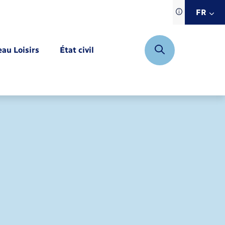
Traduction d
FR
site automat
FR
eau Loisirs
État civil
EN
DE
Mariage – PACS