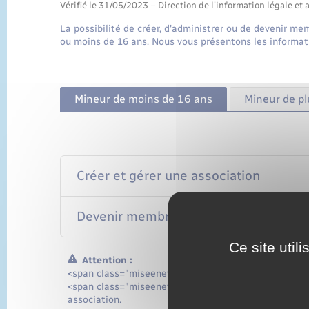
Vérifié le 31/05/2023 – Direction de l'information légale et 
La possibilité de créer, d'administrer ou de devenir m
ou moins de 16 ans. Nous vous présentons les informat
Mineur de moins de 16 ans
Mineur de pl
Créer et gérer une association
Devenir membre d'une association
Ce site util
Attention :
<span class="miseenevidence">Les règles décrites ne
<span class="miseenevidence">quel que soit votre âg
association.