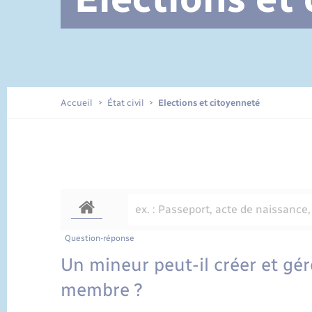
Documents d’identité
Accueil
État civil
Elections et citoyenneté
Question-réponse
Un mineur peut-il créer et gé
membre ?