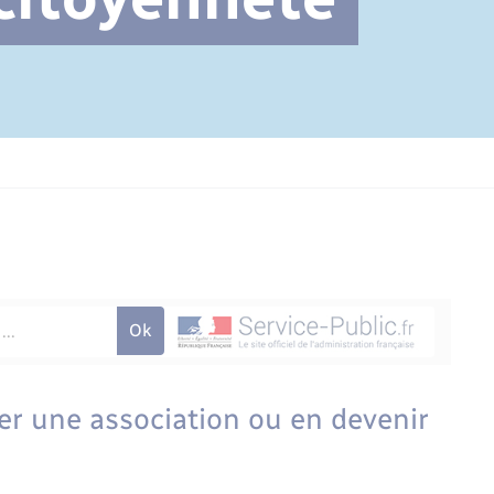
Cimetière communal
rer une association ou en devenir