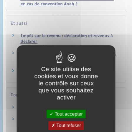
en cas de convention Anah ?
Et aussi
Impôt sur le revenu : déclaration et revenus à
déclarer
Argent – Impôts – Consommation
Impôt sur le revenu : déductions, réductions et
crédits d'impôt
Argent – Impôts – Consommation
Ce site utilise des
Achat ou vente d'un logement
cookies et vous donne
Logement
le contrôle sur ceux
que vous souhaitez
Pour en savoir plus
activer
Le dispositif Loc'Avantages
Ministère chargé du logement
Tout accepter
Valeurs des plafonds de loyer applicables pour
le bénéfice de la réduction d'impôt
Tout refuser
Loc'Avantages