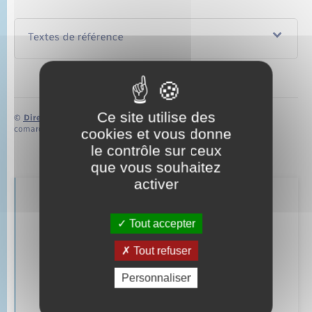
Textes de référence
Ce site utilise des
©
Direction de l’information légale et administrative
comarquage developpé par
baseo.io
cookies et vous donne
le contrôle sur ceux
que vous souhaitez
activer
Retrouvez aussi
Tout accepter
Tout refuser
Parrainage civil
Personnaliser
Mariage – PACS