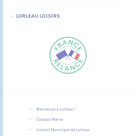
LORLEAU LOISIRS
Bienvenue à Lorleau !
FR
Contact Mairie
EN
Conseil Municipal de Lorleau
Traduction du
DE
site automatisée