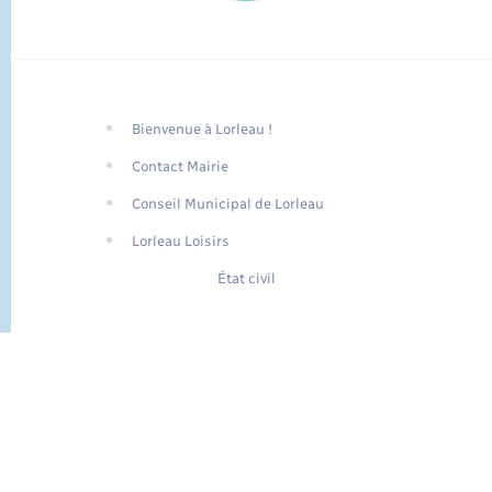
Bienvenue à Lorleau !
FR
Contact Mairie
EN
Conseil Municipal de Lorleau
Traduction du
DE
site automatisée
Lorleau Loisirs
État civil