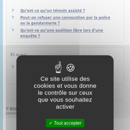
Qu'est-ce qu'un témoin assisté ?
Peut-on refuser une convocation par la police
ou la gendarmerie ?
Qu'est-ce qu'une audition libre lors d'une
enquête ?
Et aussi
Audition des témoins au cours d'une enquête
pénale
Ce site utilise des
Justice
cookies et vous donne
le contrôle sur ceux
que vous souhaitez
activer
©
Direction de l’information légale et administrative
comarquage developpé par
baseo.io
Tout accepter