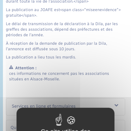
durant toute la vie de l'association.</span>
La publication au JOAFE est<span class="miseenevidence">
gratuite</span>.
Le délai de transmission de la déclaration à la Dila, par les
greffes des associations, dépend des préfectures et des
périodes de l'année.
À réception de la demande de publication par la Dila,
l'annonce est diffusée sous 10 jours.
La publication a lieu tous les mardis.
Attention :
ces informations ne concernent pas les associations
situées en Alsace-Moselle.
Services en ligne et formulaires
Questions ? Réponses !