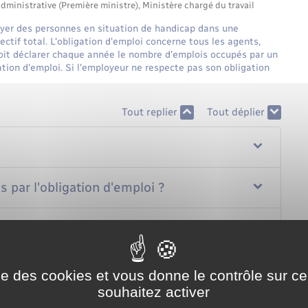
administrative (Première ministre), Ministère chargé du travail
yer des personnes en situation de handicap dans une
ctif total. L'obligation d'emploi concerne tous les agents,
 doit déclarer chaque année le nombre d'emplois occupés par un
gation d'emploi. Si l'employeur ne respecte pas son obligation
Tout replier
Tout déplier
par l'obligation d'emploi ?
?
ise des cookies et vous donne le contrôle sur 
souhaitez activer