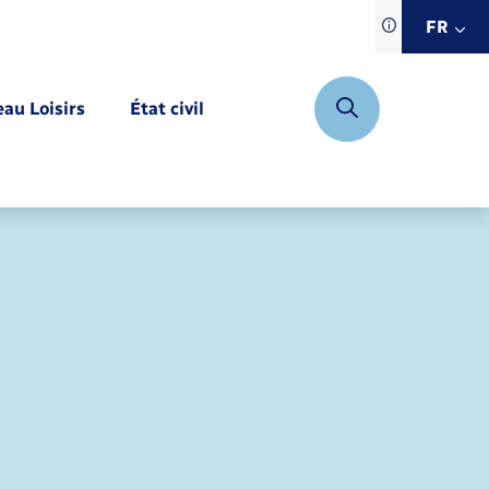
Traduction d
FR
site automat
FR
eau Loisirs
État civil
EN
DE
Mariage – PACS