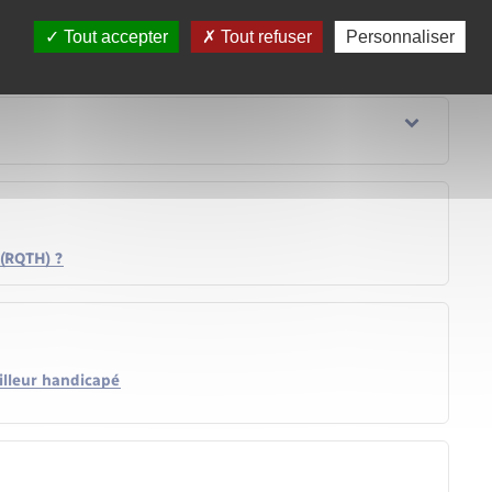
de non-respect de l'obligation d'emploi ?
Tout accepter
Tout refuser
Personnaliser
(RQTH) ?
illeur handicapé