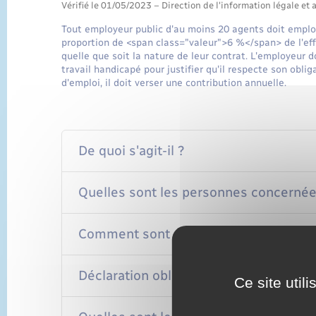
Vérifié le 01/05/2023 – Direction de l'information légale et 
Tout employeur public d'au moins 20 agents doit emplo
proportion de <span class="valeur">6 %</span> de l'effe
quelle que soit la nature de leur contrat. L'employeur
travail handicapé pour justifier qu'il respecte son obli
d'emploi, il doit verser une contribution annuelle.
De quoi s'agit-il ?
Quelles sont les personnes concernées 
Comment sont décomptés les agents 
Déclaration obligatoire de l'employeur
Ce site util