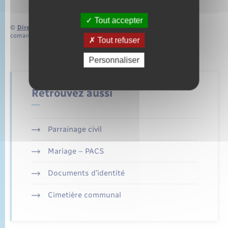
Tout accepter
©
Direction de l’information légale et administrative
comarquage developpé par
baseo.io
Tout refuser
Personnaliser
Retrouvez aussi
Parrainage civil
Mariage – PACS
Documents d’identité
Cimetière communal