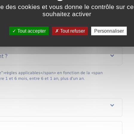
ut-elle refuser de l'aménager ?
ise des cookies et vous donne le contrôle sur 
souhaitez activer
e juge de l'application des peines ?
Tout accepter
Tout refuser
Personnaliser
s aménagée ?
t ?
">règles applicables</span> en fonction de la <span
 1 et 6 mois, entre 6 et 1 an, plus d'un an.