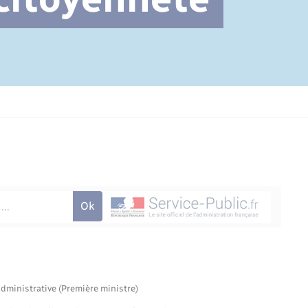
Cimetière communal
administrative (Première ministre)