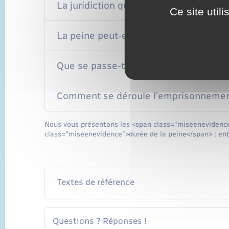
La juridiction qui prononce la peine pe
Ce site util
La peine peut-elle être aménagée par l
Que se passe-t-il si la peine n'est pa
Comment se déroule l'emprisonnemen
Nous vous présentons les <span class="miseenevidence
class="miseenevidence">durée de la peine</span> : entre
Textes de référence
Questions ? Réponses !