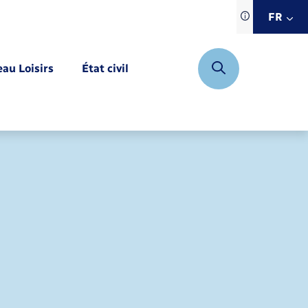
Traduction d
FR
site automat
FR
eau Loisirs
État civil
EN
DE
Mariage – PACS