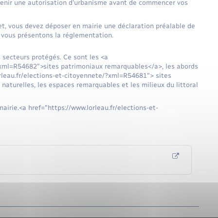
tenir une autorisation d'urbanisme avant de commencer vos
ojet, vous devez déposer en mairie une déclaration préalable de
 vous présentons la réglementation.
s secteurs protégés. Ce sont les <a
/?xml=R54682">sites patrimoniaux remarquables</a>, les abords
rleau.fr/elections-et-citoyennete/?xml=R54681"> sites
naturelles, les espaces remarquables et les milieux du littoral
irie.<a href="https://www.lorleau.fr/elections-et-