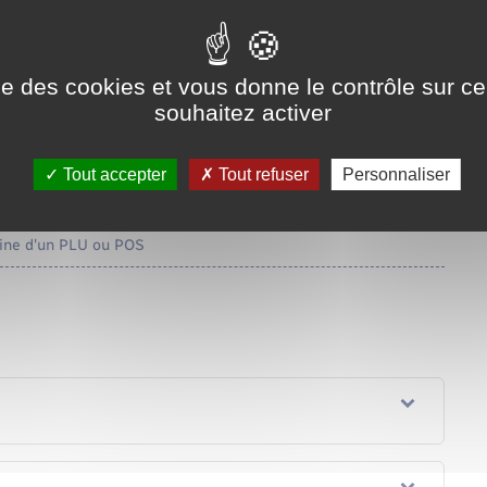
ans une zone urbaine d'une commune couverte par un <a
/?xml=R60418">PLU</a> ou un plan d'occupation des sol (POS).
mairie.
ise des cookies et vous donne le contrôle sur 
souhaitez activer
Tout accepter
Tout refuser
Personnaliser
aine d'un PLU ou POS