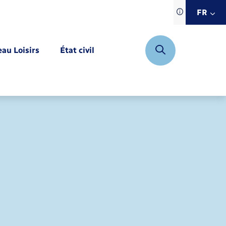
Traduction d
FR
site automat
FR
eau Loisirs
État civil
EN
DE
Mariage – PACS