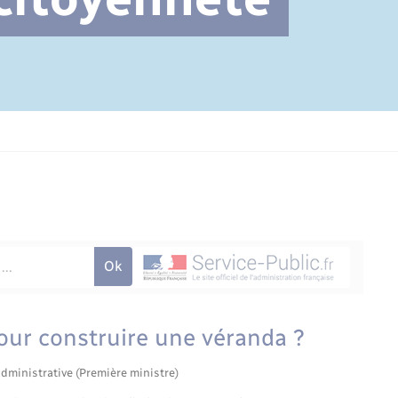
Cimetière communal
our construire une véranda ?
administrative (Première ministre)