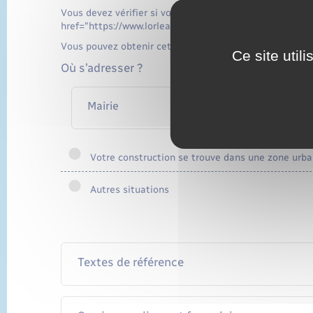
Vous devez vérifier si votre construction se trouve d
href="https://www.lorleau.fr/elections-et-citoyennete
Vous pouvez obtenir cette information auprès de votre 
Ce site util
Où s’adresser ?
Mairie
Votre construction se trouve dans une zone urb
Autres situations
Textes de référence