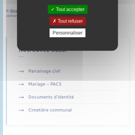
Tout accepter
©
Direction de l’information légale et administrative
comarquage developpé par
baseo.io
Tout refuser
Personnaliser
Retrouvez aussi
Parrainage civil
Mariage – PACS
Documents d’identité
Cimetière communal