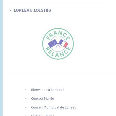
LORLEAU LOISIRS
Bienvenue à Lorleau !
FR
Contact Mairie
EN
Conseil Municipal de Lorleau
Traduction du
DE
site automatisée