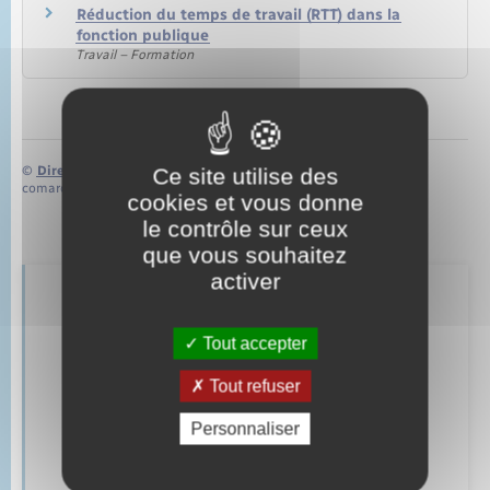
Réduction du temps de travail (RTT) dans la
fonction publique
Travail – Formation
©
Direction de l’information légale et administrative
Ce site utilise des
comarquage developpé par
baseo.io
cookies et vous donne
le contrôle sur ceux
que vous souhaitez
activer
Retrouvez aussi
Tout accepter
Tout refuser
Parrainage civil
Personnaliser
Mariage – PACS
Documents d’identité