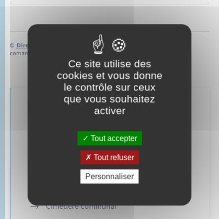
©
Direction de l’information légale et administrative
comarquage developpé par
baseo.io
Ce site utilise des
cookies et vous donne
le contrôle sur ceux
que vous souhaitez
Retrouvez aussi
activer
Tout accepter
Parrainage civil
Tout refuser
Mariage – PACS
Personnaliser
Documents d’identité
Cimetière communal