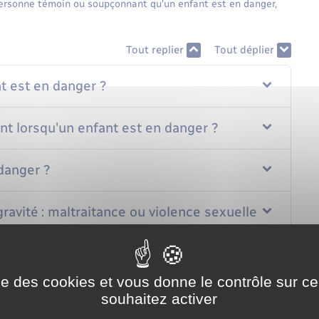
personne témoin ou soupçonnant qu'un enfant est en danger,
Tout replier
Tout déplier
t est en danger ?
ent lorsqu'un enfant est en danger ?
danger ?
ravité : maltraitance ou violence sexuelle ?
les conséquences ?
ise des cookies et vous donne le contrôle sur 
onséquences ?
souhaitez activer