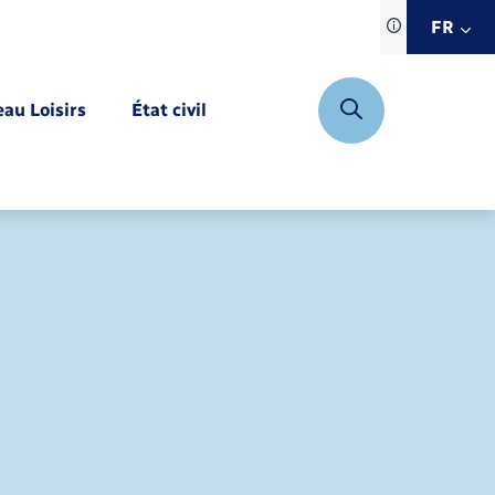
Traduction d
FR
site automat
FR
eau Loisirs
État civil
EN
DE
Mariage – PACS