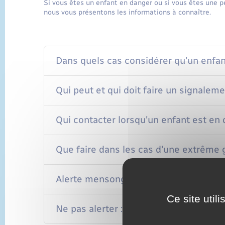
Si vous êtes un enfant en danger ou si vous êtes une 
nous vous présentons les informations à connaître.
Dans quels cas considérer qu'un enfan
Qui peut et qui doit faire un signalem
Qui contacter lorsqu'un enfant est en 
Que faire dans les cas d'une extrême g
Alerte mensongère : quelles en sont 
Ce site util
Ne pas alerter : quelles en sont les c