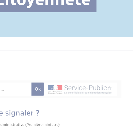
Cimetière communal
 signaler ?
administrative (Première ministre)