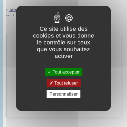
©
Direction de l’information légale et administrative
comarquage developpé par
baseo.io
Ce site utilise des
cookies et vous donne
le contrôle sur ceux
Retrouvez aussi
que vous souhaitez
activer
Parrainage civil
Tout accepter
Mariage – PACS
Tout refuser
Documents d’identité
Personnaliser
Cimetière communal