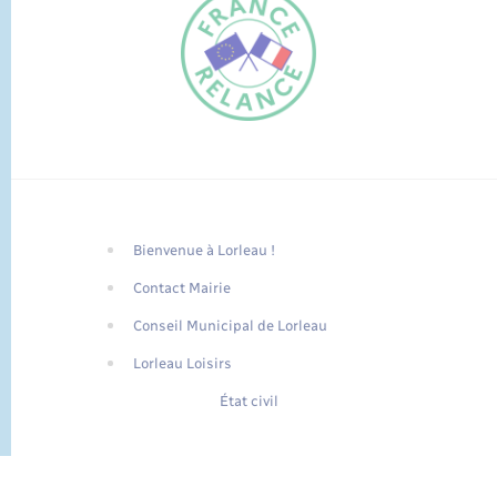
Bienvenue à Lorleau !
FR
Contact Mairie
EN
Conseil Municipal de Lorleau
Traduction du
DE
site automatisée
Lorleau Loisirs
État civil