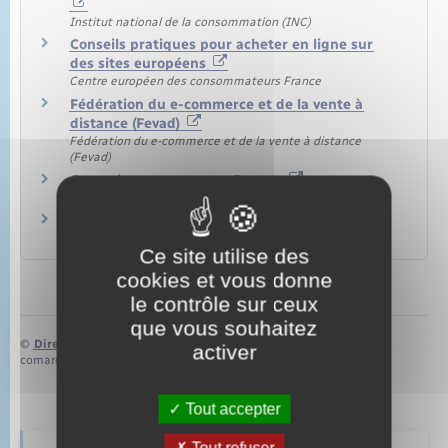
Institut national de la consommation (INC)
Conseils pratiques pour acheter en ligne sur
des sites européens
Centre européen des consommateurs France
Fédération du e-commerce et de la vente à
distance (Fevad)
Fédération du e-commerce et de la vente à distance
(Fevad)
Garanties et retours en Europe
Commission européenne
Site de la Commission des clauses abusives
Commission des clauses abusives
Ce site utilise des
cookies et vous donne
le contrôle sur ceux
que vous souhaitez
©
Direction de l’information légale et administrative
activer
comarquage developpé par
baseo.io
Tout accepter
Tout refuser