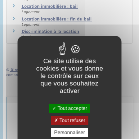
Location immobilière : bail
Logement
Location immobilière : fin du bail
Logement
Discrimination à la location
Justice
Ce site utilise des
cookies et vous donne
©
Direction de l’information légale et administrative
le contrôle sur ceux
comarquage developpé par
baseo.io
que vous souhaitez
activer
Tout accepter
Retrouvez aussi
Tout refuser
Parrainage civil
Personnaliser