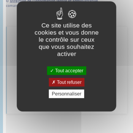
©
Direction de l’information légale et administrative
comarquage developpé par
baseo.io
Ce site utilise des
cookies et vous donne
Retrouvez aussi
le contrôle sur ceux
que vous souhaitez
activer
Parrainage civil
Tout accepter
Mariage – PACS
Tout refuser
Documents d’identité
Personnaliser
Cimetière communal