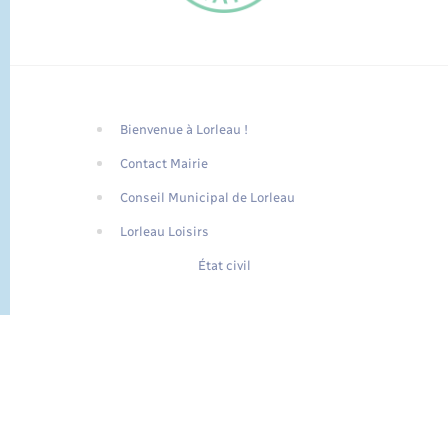
Bienvenue à Lorleau !
FR
Contact Mairie
EN
Conseil Municipal de Lorleau
Traduction du
DE
site automatisée
Lorleau Loisirs
État civil