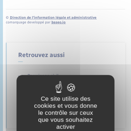
©
Direction de l’information légale et administrative
comarquage developpé par
baseo.io
Retrouvez aussi
Parrainage civil
Mariage – PACS
Ce site utilise des
Documents d’identité
cookies et vous donne
le contrôle sur ceux
Cimetière communal
que vous souhaitez
activer