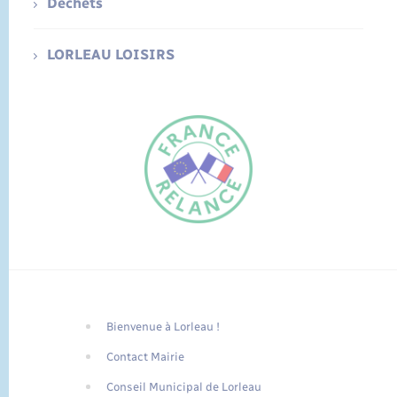
Déchets
LORLEAU LOISIRS
Bienvenue à Lorleau !
FR
Contact Mairie
EN
Conseil Municipal de Lorleau
Traduction du