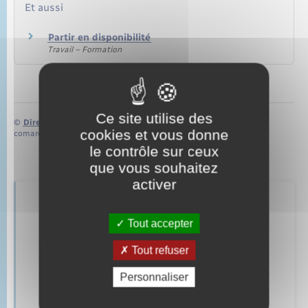
Et aussi
Partir en disponibilité
Travail – Formation
Ce site utilise des
©
Direction de l’information légale et administrative
cookies et vous donne
comarquage developpé par
baseo.io
le contrôle sur ceux
que vous souhaitez
activer
Retrouvez aussi
Tout accepter
Tout refuser
Parrainage civil
Personnaliser
Mariage – PACS