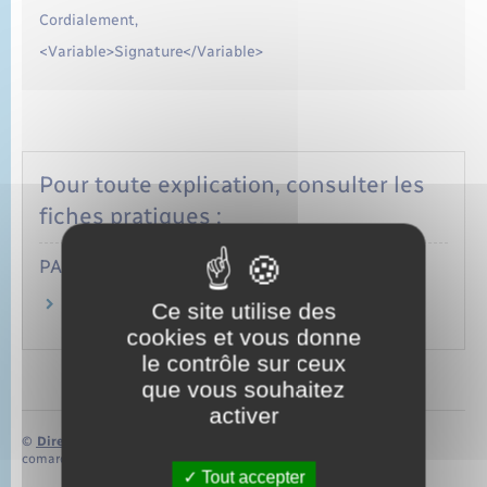
Cordialement,
<Variable>Signature</Variable>
Pour toute explication, consulter les
fiches pratiques :
PARTICULIERS
Loyer sous-évalué d'un logement : hausse au
Ce site utilise des
renouvellement du bail
cookies et vous donne
le contrôle sur ceux
que vous souhaitez
activer
©
Direction de l’information légale et administrative
comarquage developpé par
baseo.io
Tout accepter