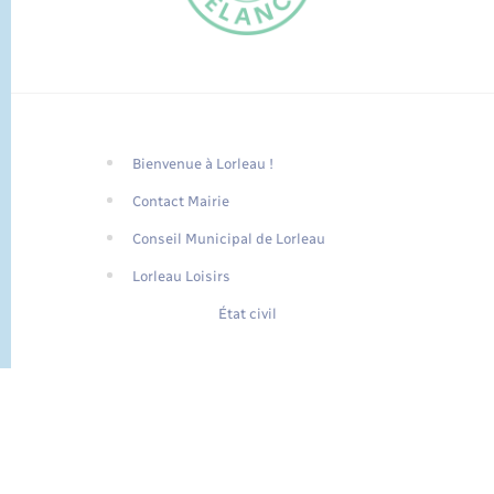
Bienvenue à Lorleau !
FR
Contact Mairie
EN
Conseil Municipal de Lorleau
Traduction du
DE
site automatisée
Lorleau Loisirs
État civil