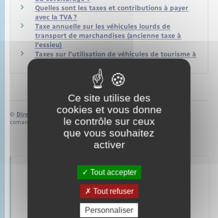
Quelles sont les taxes et contributions à payer
avec la TVA ?
Taxe annuelle sur les véhicules lourds de
transport de marchandises (ancienne taxe à
l'essieu)
Taxes sur l'utilisation de véhicules de tourisme à
des fins économiques (ex-TVS)
Ce site utilise des
cookies et vous donne
©
Direction de l’information légale et administrative
le contrôle sur ceux
comarquage developpé par
baseo.io
que vous souhaitez
activer
Tout accepter
Retrouvez aussi
Tout refuser
Personnaliser
Parrainage civil