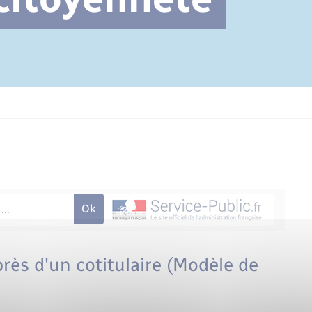
Cimetière communal
ès d'un cotitulaire (Modèle de