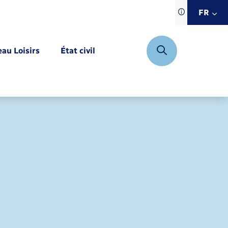
Traduction d
FR
site automat
FR
eau Loisirs
État civil
EN
DE
Mariage – PACS