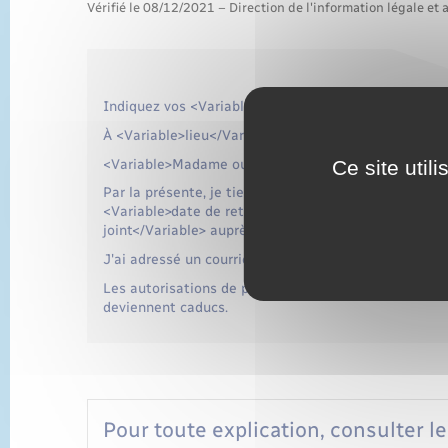
Vérifié le 08/12/2021 – Direction de l'information légale et 
Indiquez vos <Variable>nom et prénom, adresse et n
À <Variable>lieu</Variable>, le <Variable>date</Vari
Ce site util
<Variable>Madame ou Monsieur ou prénom du cotitul
Par la présente, je tiens à <Variable>t' ou vous</Var
<Variable>date de retrait du compte joint</Variabl
joint</Variable> auprès de l'agence de<Variable> no
J'ai adressé un courrier à l'agence de <Variable>nom 
Les autorisations de prélèvement et les ordres de v
deviennent caducs.
Pour toute explication, consulter le