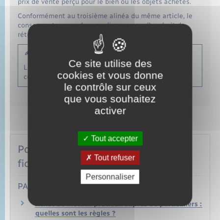
prix de vente perçu pour le bien ou les objets achetés.
Conformément au troisième alinéa du même article, le
consommateur-vendeur ne dispose pas d'un droit de
rétractation pour les opérations d'or investissement.
À noter
Ce site utilise des
La taille de caractère utilisée doit être au moins de
cookies et vous donne
corps 12.
le contrôle sur ceux
que vous souhaitez
activer
Tout accepter
Pour toute explication, consulter les
Tout refuser
fiches pratiques :
Personnaliser
PARTICULIERS
Achat de métaux précieux auprès de particuliers :
quelles sont les règles ?