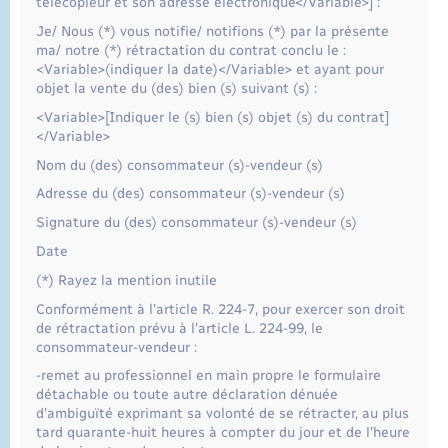
télécopieur et son adresse électronique</Variable>] :
Je/ Nous (*) vous notifie/ notifions (*) par la présente
ma/ notre (*) rétractation du contrat conclu le :
<Variable>(indiquer la date)</Variable> et ayant pour
objet la vente du (des) bien (s) suivant (s) :
<Variable>[Indiquer le (s) bien (s) objet (s) du contrat]
</Variable>
Nom du (des) consommateur (s)-vendeur (s)
Adresse du (des) consommateur (s)-vendeur (s)
Signature du (des) consommateur (s)-vendeur (s)
Date
(*) Rayez la mention inutile
Conformément à l'article R. 224-7, pour exercer son droit
de rétractation prévu à l'article L. 224-99, le
consommateur-vendeur :
-remet au professionnel en main propre le formulaire
détachable ou toute autre déclaration dénuée
d'ambiguïté exprimant sa volonté de se rétracter, au plus
tard quarante-huit heures à compter du jour et de l'heure