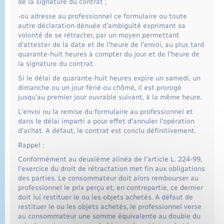
de la signature du contrat ;
-ou adresse au professionnel ce formulaire ou toute
autre déclaration dénuée d'ambiguïté exprimant sa
volonté de se rétracter, par un moyen permettant
d'attester de la date et de l'heure de l'envoi, au plus tard
quarante-huit heures à compter du jour et de l'heure de
la signature du contrat.
Si le délai de quarante-huit heures expire un samedi, un
dimanche ou un jour férié ou chômé, il est prorogé
jusqu'au premier jour ouvrable suivant, à la même heure.
L'envoi ou la remise du formulaire au professionnel et
dans le délai imparti a pour effet d'annuler l'opération
d'achat. A défaut, le contrat est conclu définitivement.
Rappel :
Conformément au deuxième alinéa de l'article L. 224-99,
l'exercice du droit de rétractation met fin aux obligations
des parties. Le consommateur doit alors rembourser au
professionnel le prix perçu et, en contrepartie, ce dernier
doit lui restituer le ou les objets achetés. A défaut de
restituer le ou les objets achetés, le professionnel verse
au consommateur une somme équivalente au double du