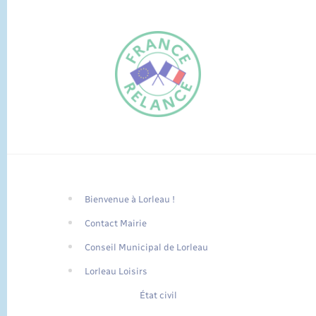
Bienvenue à Lorleau !
FR
Contact Mairie
EN
Conseil Municipal de Lorleau
Traduction du
DE
site automatisée
Lorleau Loisirs
État civil