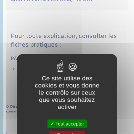
Pour toute explication, consulter les
fiches pratiques :
PARTICULIERS
Comment changer ou modifier son régime
matrimonial ?
Ce site utilise des
cookies et vous donne
le contrôle sur ceux
que vous souhaitez
activer
©
Direction de l’information légale et administrative
comarquage developpé par
baseo.io
Tout accepter