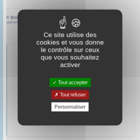
©
Direction de l’information légale et administrative
comarquage developpé par
baseo.io
Ce site utilise des
cookies et vous donne
le contrôle sur ceux
Retrouvez aussi
que vous souhaitez
activer
Parrainage civil
Tout accepter
Mariage – PACS
Tout refuser
Documents d’identité
Personnaliser
Cimetière communal