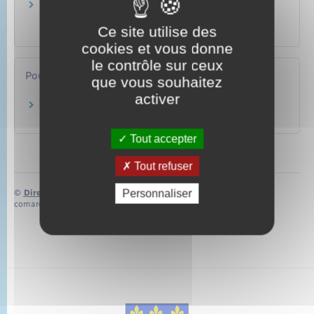
Inscription à l'école d'un enfant après un
déménagement
Ce site utilise des
Famille – Scolarité
cookies et vous donne
le contrôle sur ceux
Pour en savoir plus
que vous souhaitez
activer
Les parents à l'école
Ministère chargé de l'éducation
Tout accepter
Tout refuser
Personnaliser
©
Direction de l’information légale et administrative
comarquage developpé par
baseo.io