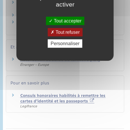
Que faire si vous avez perdu tous vos papiers
activer
en même temps ?
Comment prouver le domicile ?
Tout accepter
Carte d'identité / Passeport : comment remplir
le formulaire ou la pré-demande ?
Tout refuser
Personnaliser
Et aussi
Autorisation de sortie du territoire (AST)
Étranger – Europe
Pour en savoir plus
Consuls honoraires habilités à remettre les
cartes d'identité et les passeports
Legifrance