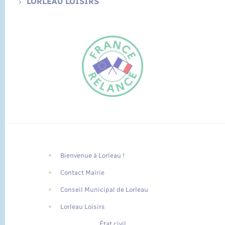
LORLEAU LOISIRS
Bienvenue à Lorleau !
FR
Contact Mairie
EN
Conseil Municipal de Lorleau
Traduction du
DE
site automatisée
Lorleau Loisirs
État civil