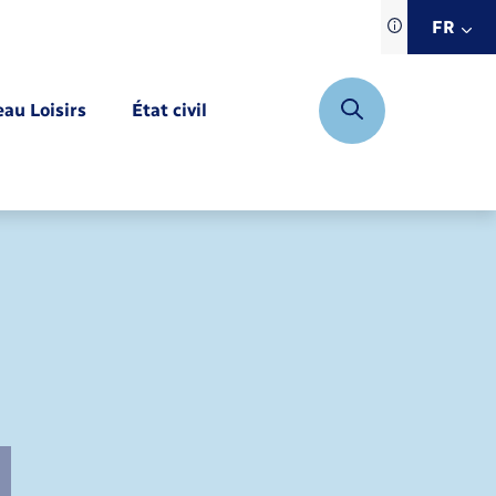
Traduction d
FR
site automat
FR
eau Loisirs
État civil
EN
DE
Mariage – PACS