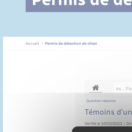
Documents d’identité
Accueil
Permis de détention de chien
Question-réponse
Témoins d'un 
Vérifié le 10/10/2022 – Dir