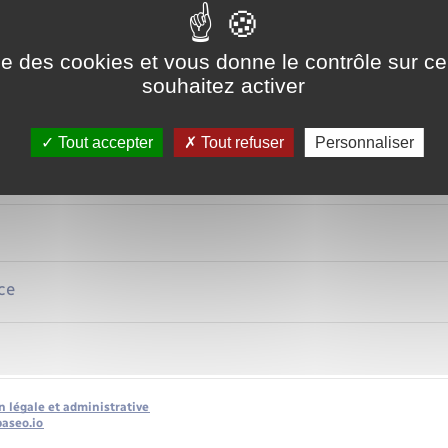
Tout repli
ins faut-il ?
ise des cookies et vous donne le contrôle sur 
souhaitez activer
émoin ?
Tout accepter
Tout refuser
Personnaliser
éclarer ses témoins ?
ce
n légale et administrative
baseo.io