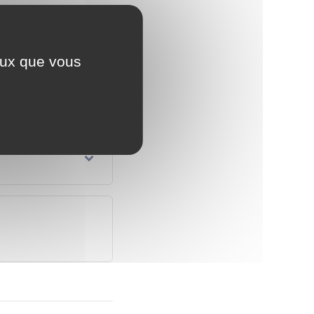
ceux que vous
de-detention-de-chien/?