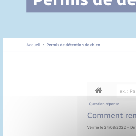
Documents d’identité
Accueil
Permis de détention de chien
Question-réponse
Comment rem
Vérifié le 24/08/2022 – Dir