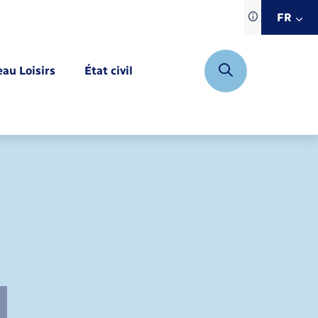
Traduction d
FR
site automat
FR
eau Loisirs
État civil
EN
DE
Mariage – PACS