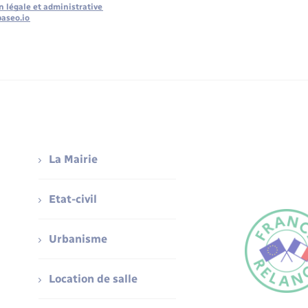
n légale et administrative
baseo.io
La Mairie
Etat-civil
Urbanisme
Location de salle