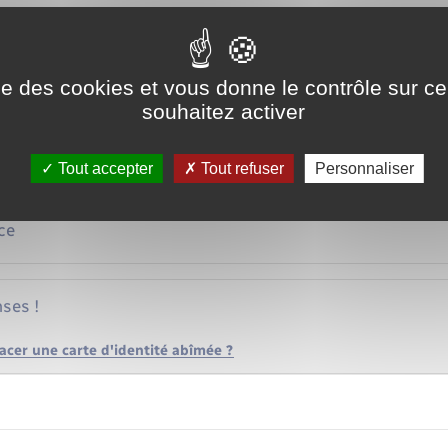
Pour un mineur
ise des cookies et vous donne le contrôle sur 
détérioré, vous pouvez demander son renouvellement.
souhaitez activer
sont les mêmes que lors d'un <a href="https://www.lorleau.fr/permis-
ment du passeport</a>.
Tout accepter
Tout refuser
Personnaliser
ce
ses !
er une carte d'identité abîmée ?