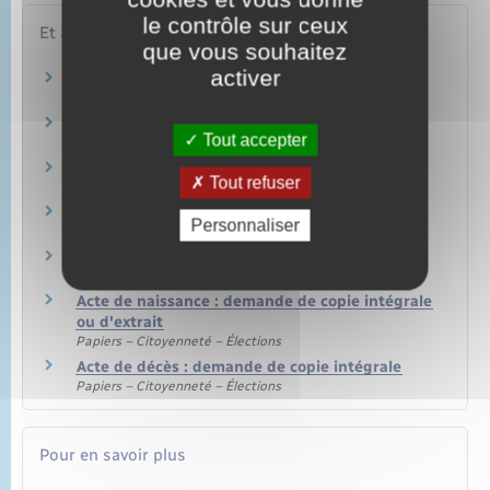
le contrôle sur ceux
Et aussi
que vous souhaitez
activer
Carte d'identité
Papiers – Citoyenneté – Élections
Actes d'état civil
Tout accepter
Papiers – Citoyenneté – Élections
Effets d'un Pacs
Tout refuser
Famille – Scolarité
Modifier un Pacs
Personnaliser
Famille – Scolarité
Dissoudre un Pacs
Famille – Scolarité
Acte de naissance : demande de copie intégrale
ou d'extrait
Papiers – Citoyenneté – Élections
Acte de décès : demande de copie intégrale
Papiers – Citoyenneté – Élections
Pour en savoir plus