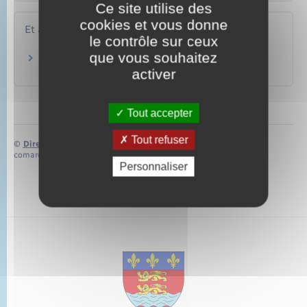
Ce site utilise des
cookies et vous donne
Et aussi
le contrôle sur ceux
que vous souhaitez
Conciliateur de justice
activer
Justice
Tout accepter
Tout refuser
©
Direction de l’information légale et administrative
comarquage developpé par
baseo.io
Personnaliser